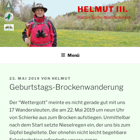
Zum
HELMUT III.
Inhalt
Harzer Turbo-Wanderkaiser
springen
Menü
VERÖFFENTLICHT
23. MAI 2019
VON
HELMUT
AM
Geburtstags-Brockenwanderung
Der “Wettergott” meinte es nicht gerade gut mit uns
17 Wandersleuten, die am 22. Mai 2019 um neun Uhr
von Schierke aus zum Brocken aufstiegen. Unmittelbar
nach dem Start setzte Nieselregen ein, der uns bis zum
Gipfel begleitete. Der ohnehin nicht leicht begehbare