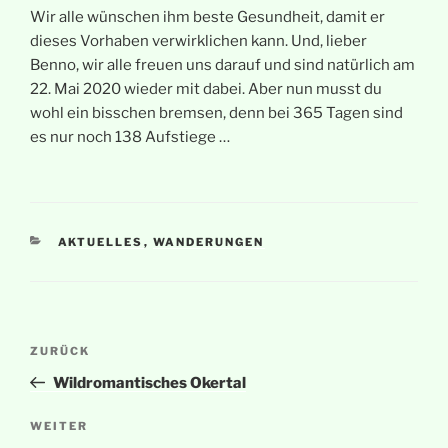
Wir alle wünschen ihm beste Gesundheit, damit er
dieses Vorhaben verwirklichen kann. Und, lieber
Benno, wir alle freuen uns darauf und sind natürlich am
22. Mai 2020 wieder mit dabei. Aber nun musst du
wohl ein bisschen bremsen, denn bei 365 Tagen sind
es nur noch 138 Aufstiege …
KATEGORIEN
AKTUELLES
,
WANDERUNGEN
Beitragsnavigation
Vorheriger
ZURÜCK
Beitrag
Wildromantisches Okertal
Nächster
WEITER