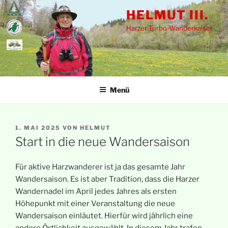
Zum
HELMUT III.
Inhalt
Harzer Turbo-Wanderkaiser
springen
Menü
VERÖFFENTLICHT
1. MAI 2025
VON
HELMUT
AM
Start in die neue Wandersaison
Für aktive Harzwanderer ist ja das gesamte Jahr
Wandersaison. Es ist aber Tradition, dass die Harzer
Wandernadel im April jedes Jahres als ersten
Höhepunkt mit einer Veranstaltung die neue
Wandersaison einläutet. Hierfür wird jährlich eine