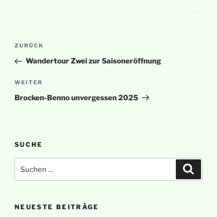
Beitragsnavigation
Vorheriger
ZURÜCK
Beitrag
Wandertour Zwei zur Saisoneröffnung
Nächster
WEITER
Beitrag
Brocken-Benno unvergessen 2025
SUCHE
Suchen
Suche
nach:
NEUESTE BEITRÄGE