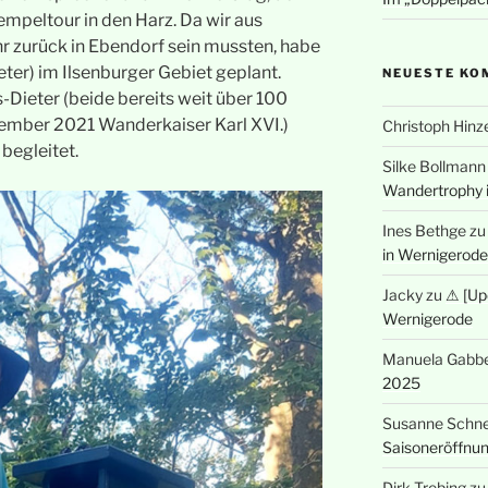
tempeltour in den Harz. Da wir aus
 zurück in Ebendorf sein mussten, habe
meter) im Ilsenburger Gebiet geplant.
NEUESTE KO
Dieter (beide bereits weit über 100
tember 2021 Wanderkaiser Karl XVI.)
Christoph Hinz
 begleitet.
Silke Bollmann
Wandertrophy 
Ines Bethge
z
in Wernigerode
Jacky
zu
⚠ [Up
Wernigerode
Manuela Gabbe
2025
Susanne Schne
Saisoneröffnu
Dirk Trebing
z