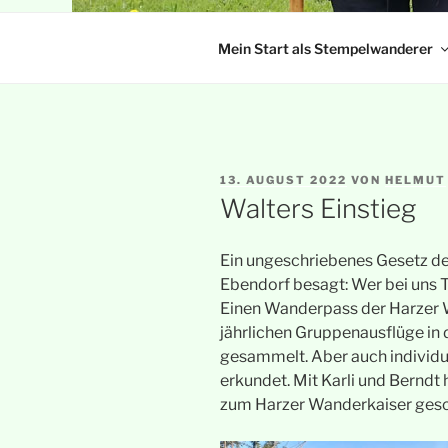
Mein Start als Stempelwanderer
VERÖFFENTLICHT
13. AUGUST 2022
VON
HELMUT
AM
Walters Einstieg
Ein ungeschriebenes Gesetz de
Ebendorf besagt: Wer bei uns T
Einen Wanderpass der Harzer 
jährlichen Gruppenausflüge in
gesammelt. Aber auch individu
erkundet. Mit Karli und Berndt
zum Harzer Wanderkaiser gesc