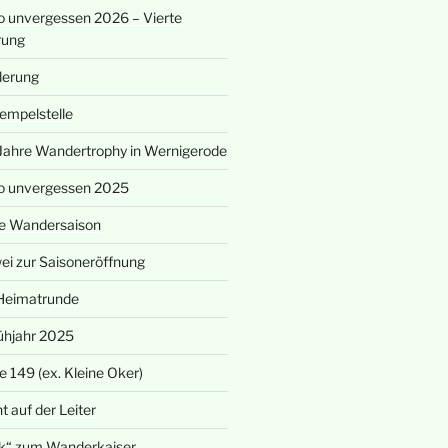
 unvergessen 2026 – Vierte
rung
derung
empelstelle
Jahre Wandertrophy in Wernigerode
o unvergessen 2025
eue Wandersaison
i zur Saisoneröffnung
Heimatrunde
ühjahr 2025
 149 (ex. Kleine Oker)
t auf der Leiter
k“ zum Wanderkaiser