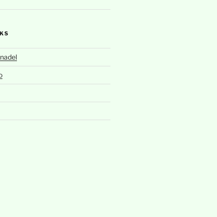
NKS
nadel
o