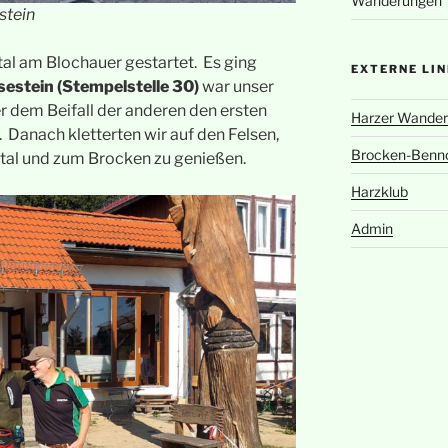
Wanderungen
stein
tal am Blochauer gestartet. Es ging
EXTERNE LI
lsestein (Stempelstelle 30)
war unser
er dem Beifall der anderen den ersten
Harzer Wander
Danach kletterten wir auf den Felsen,
Brocken-Benn
etal und zum Brocken zu genießen.
Harzklub
Admin