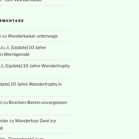
MMENTARE
e
zu
Wanderkaiser unterwegs
zu
⚠ [Update] 10 Jahre
in Wernigerode
u
⚠ [Update] 10 Jahre Wandertrophy
date] 10 Jahre Wandertrophy in
i
zu
Brocken-Benno unvergessen
ider
zu
Wandertour Zwei zur
ng
u
Im „Doppelpack“ zum