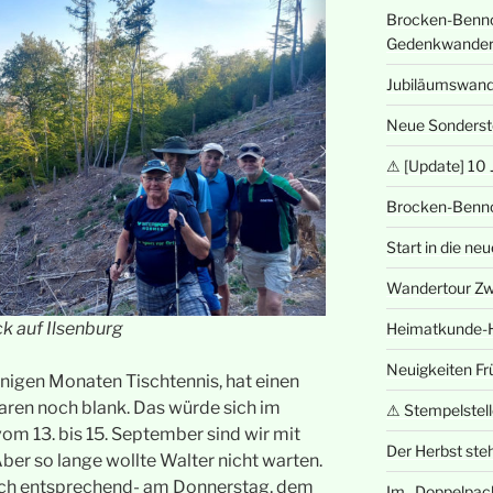
Brocken-Benno
Gedenkwande
Jubiläumswan
Neue Sonderst
⚠ [Update] 10 
Brocken-Benn
Start in die n
Wandertour Zwe
ck auf Ilsenburg
Heimatkunde-
Neuigkeiten Fr
einigen Monaten Tischtennis, hat einen
aren noch blank. Das würde sich im
⚠ Stempelstelle
m 13. bis 15. September sind wir mit
Der Herbst steh
er so lange wollte Walter nicht warten.
sch entsprechend- am Donnerstag, dem
Im „Doppelpac