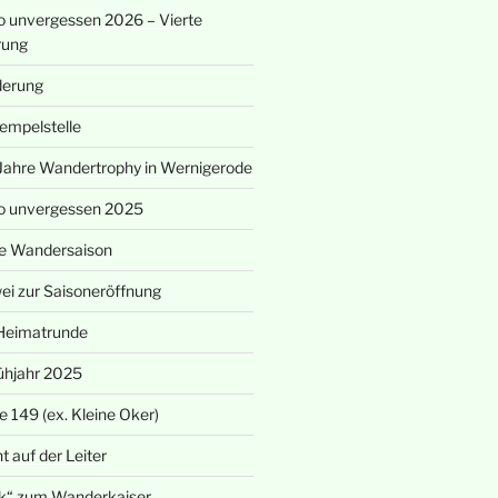
 unvergessen 2026 – Vierte
rung
derung
empelstelle
Jahre Wandertrophy in Wernigerode
o unvergessen 2025
eue Wandersaison
i zur Saisoneröffnung
Heimatrunde
ühjahr 2025
 149 (ex. Kleine Oker)
t auf der Leiter
k“ zum Wanderkaiser