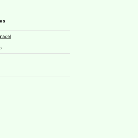
NKS
nadel
o