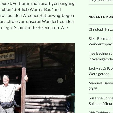
fpunkt. Vorbei am höhlenartigen Eingang
gruben “Gottlieb Worms Bau” und
en wir auf den Wiedaer Hüttenweg, bogen
NEUESTE KO
 danach die von unseren Wanderfreunden
epflegte Schutzhütte Helenenruh. Wie
Christoph Hinz
Silke Bollmann
Wandertrophy 
Ines Bethge
z
in Wernigerode
Jacky
zu
⚠ [Up
Wernigerode
Manuela Gabbe
2025
Susanne Schne
Saisoneröffnu
Dirk Trebing
z