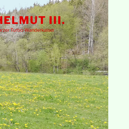
HELMUT III.
rzer Turbo-Wanderkaiser