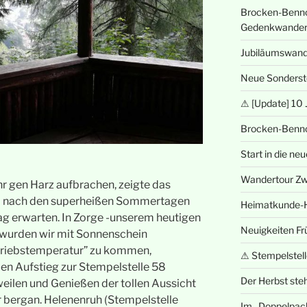
Brocken-Benno
Gedenkwande
Jubiläumswan
Neue Sonderst
⚠ [Update] 10 
Brocken-Benn
Start in die n
Wandertour Zwe
r gen Harz aufbrachen, zeigte das
eß nach den superheißen Sommertagen
Heimatkunde-
g erwarten. In Zorge -unserem heutigen
Neuigkeiten Fr
urden wir mit Sonnenschein
triebstemperatur” zu kommen,
⚠ Stempelstelle
len Aufstieg zur Stempelstelle 58
Der Herbst steh
eilen und Genießen der tollen Aussicht
r bergan. Helenenruh (Stempelstelle
Im „Doppelpac