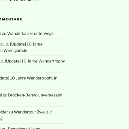
MMENTARE
e
zu
Wanderkaiser unterwegs
zu
⚠ [Update] 10 Jahre
in Wernigerode
u
⚠ [Update] 10 Jahre Wandertrophy
date] 10 Jahre Wandertrophy in
i
zu
Brocken-Benno unvergessen
ider
zu
Wandertour Zwei zur
ng
u
Im „Doppelpack“ zum