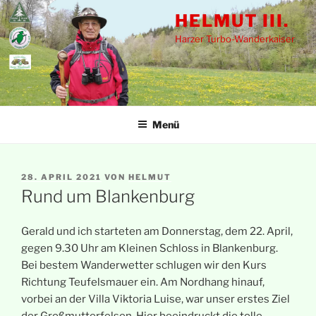
Zum
HELMUT III.
Inhalt
Harzer Turbo-Wanderkaiser
springen
Menü
VERÖFFENTLICHT
28. APRIL 2021
VON
HELMUT
AM
Rund um Blankenburg
Gerald und ich starteten am Donnerstag, dem 22. April,
gegen 9.30 Uhr am Kleinen Schloss in Blankenburg.
Bei bestem Wanderwetter schlugen wir den Kurs
Richtung Teufelsmauer ein. Am Nordhang hinauf,
vorbei an der Villa Viktoria Luise, war unser erstes Ziel