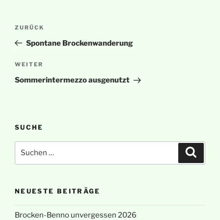
Beitragsnavigation
Vorheriger
ZURÜCK
Beitrag
Spontane Brockenwanderung
Nächster
WEITER
Beitrag
Sommerintermezzo ausgenutzt
SUCHE
Suchen
Suche
nach:
NEUESTE BEITRÄGE
Brocken-Benno unvergessen 2026