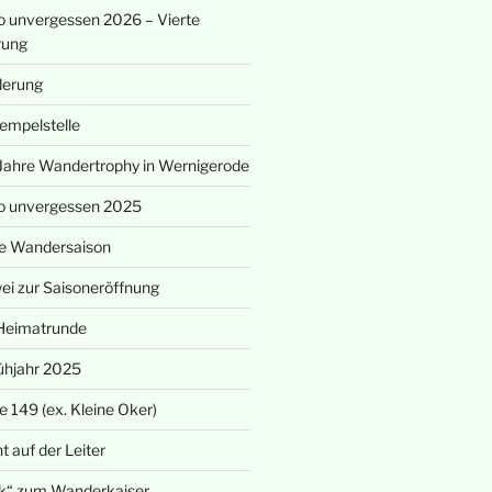
 unvergessen 2026 – Vierte
rung
derung
empelstelle
Jahre Wandertrophy in Wernigerode
o unvergessen 2025
eue Wandersaison
i zur Saisoneröffnung
Heimatrunde
ühjahr 2025
 149 (ex. Kleine Oker)
t auf der Leiter
k“ zum Wanderkaiser