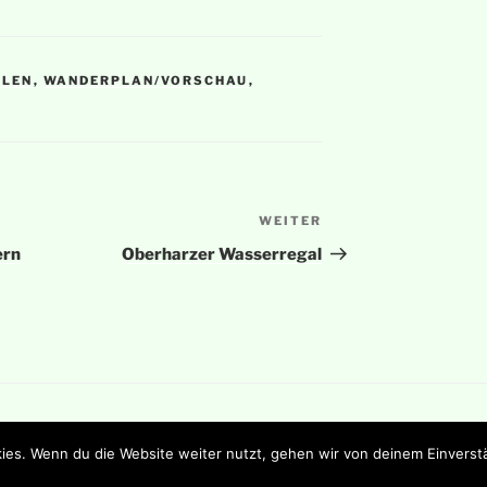
LLEN
,
WANDERPLAN/VORSCHAU
,
WEITER
Nächster
Beitrag
ern
Oberharzer Wasserregal
Stolz präsentiert von Helmut III.
ies. Wenn du die Website weiter nutzt, gehen wir von deinem Einverst