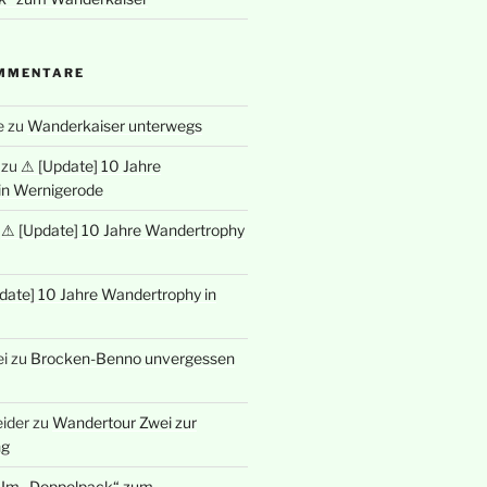
MMENTARE
e
zu
Wanderkaiser unterwegs
zu
⚠ [Update] 10 Jahre
in Wernigerode
u
⚠ [Update] 10 Jahre Wandertrophy
date] 10 Jahre Wandertrophy in
i
zu
Brocken-Benno unvergessen
ider
zu
Wandertour Zwei zur
ng
u
Im „Doppelpack“ zum