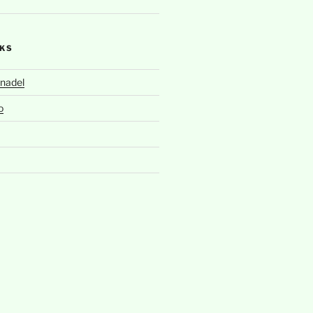
NKS
nadel
o