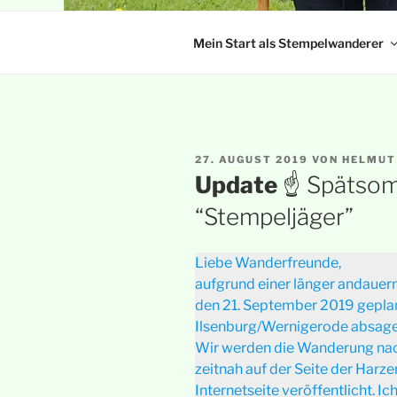
Mein Start als Stempelwanderer
VERÖFFENTLICHT
27. AUGUST 2019
VON
HELMUT
AM
Update
☝ Spätsom
“Stempeljäger”
Liebe Wanderfreunde,
aufgrund einer länger andauern
den 21. September 2019 gepl
Ilsenburg/Wernigerode absage
Wir werden die Wanderung na
zeitnah auf der Seite der Harz
Internetseite veröffentlicht. I