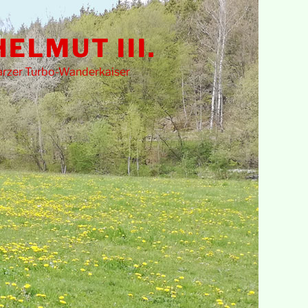
HELMUT III.
rzer Turbo-Wanderkaiser