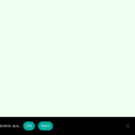
ändnis aus.
OK
Nein