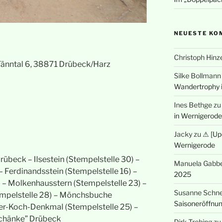
NEUESTE KO
Christoph Hinz
Tänntal 6, 38871 Drübeck/Harz
Silke Bollmann
Wandertrophy 
Ines Bethge
z
in Wernigerode
Jacky
zu
⚠ [Up
Wernigerode
übeck – Ilsestein (Stempelstelle 30) –
Manuela Gabbe
– Ferdinandsstein (Stempelstelle 16) –
2025
 – Molkenhausstern (Stempelstelle 23) –
Susanne Schne
empelstelle 28) – Mönchsbuche
Saisoneröffnu
ter-Koch-Denkmal (Stempelstelle 25) –
schänke” Drübeck
Dirk Trebing
z