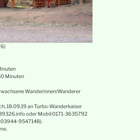
26)
Minuten
30 Minuten
0 erwachsene Wanderinnen/Wanderer
ch, 18.09.19 an Turbo-Wanderkaiser
t@39326.info oder Mobil:0171-3635792
 (03944-9547148).
hme.