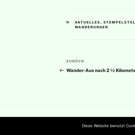
KATEGORIEN
AKTUELLES
,
STEMPELSTE
WANDERUNGEN
Beitragsnavigation
Vorheriger
ZURÜCK
Beitrag
Wander-Aus nach 2 ½ Kilomet
Impressum / Datenschutzerklärung
Diese Website benutzt Cook