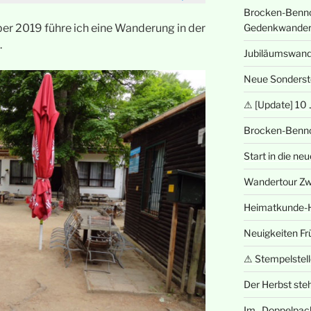
Brocken-Benno
r 2019 führe ich eine Wanderung in der
Gedenkwande
.
Jubiläumswan
Neue Sonderst
⚠ [Update] 10 
Brocken-Benn
Start in die n
Wandertour Zwe
Heimatkunde-
Neuigkeiten Fr
⚠ Stempelstelle
Der Herbst steh
Im „Doppelpac