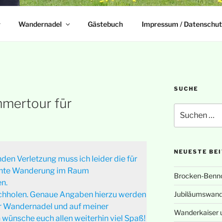
Wandernadel
Gästebuch
Impressum / Datenschut
SUCHE
mertour für
Suchen
nach:
NEUESTE BE
den Verletzung muss ich leider die für
ante Wanderung im Raum
Brocken-Benn
n.
chholen. Genaue Angaben hierzu werden
Jubiläumswand
er Wandernadel und auf meiner
Wanderkaiser 
ch wünsche euch allen weiterhin viel Spaß!