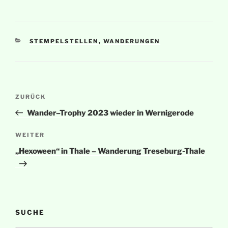
KATEGORIEN
STEMPELSTELLEN
,
WANDERUNGEN
Beitragsnavigation
Vorheriger
ZURÜCK
Beitrag
Wander–Trophy 2023 wieder in Wernigerode
Nächster
WEITER
Beitrag
„Hexoween“ in Thale – Wanderung Treseburg-Thale
SUCHE