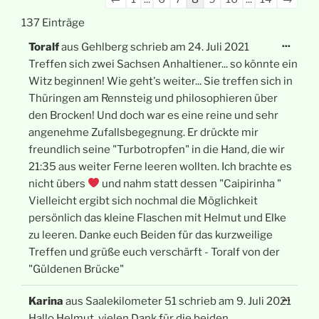
der
137 Einträge
Gästebuchliste
Diese
...
Toralf
aus
Gehlberg
schrieb am
24. Juli 2021
Meta
ein-/
Treffen sich zwei Sachsen Anhaltiener... so könnte ein
Witz beginnen! Wie geht's weiter... Sie treffen sich in
Thüringen am Rennsteig und philosophieren über
den Brocken! Und doch war es eine reine und sehr
angenehme Zufallsbegegnung. Er drückte mir
freundlich seine "Turbotropfen" in die Hand, die wir
21:35 aus weiter Ferne leeren wollten. Ich brachte es
nicht übers
und nahm statt dessen "Caipirinha "
Vielleicht ergibt sich nochmal die Möglichkeit
persönlich das kleine Flaschen mit Helmut und Elke
zu leeren. Danke euch Beiden für das kurzweilige
Treffen und grüße euch verschärft - Toralf von der
"Güldenen Brücke"
Diese
...
Karina
aus
Saalekilometer 51
schrieb am
9. Juli 2021
Meta
ein-/
Hallo Helmut, vielen Dank für die beiden