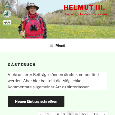
Zum
HELMUT III.
Inhalt
Harzer Turbo-Wanderkaiser
springen
Menü
GÄSTEBUCH
Viele unserer Beiträge können direkt kommentiert
werden. Aber hier besteht die Möglichkeit
Kommentare allgemeiner Art zu hinterlassen.
Navigation
←
1
...
6
7
8
9
10
...
14
→