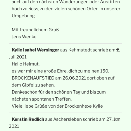
auch auf den nächsten Wanderungen oder Austitten
hoch zu Ross, zu den vielen schönen Orten in unserer
Umgebung .
Mit freundlichem Gruß
Jens Wenke
Diese
...
Kylie Isabel Wersinger
aus
Kehmstedt
schrieb am
2.
Meta
ein-/
Juli 2021
Hallo Helmut,
es war mir eine große Ehre, dich zu meinen 150.
BROCKENAUFSTIEG am 26.06.2021 dort oben auf
dem Gipfel zu sehen.
Dankeschön für den schönen Tag und bis zum
nächsten spontanen Treffen.
Viele liebe Grüße von der Brockenhexe Kylie
Diese
...
Kerstin Redlich
aus
Aschersleben
schrieb am
27. Juni
Meta
ein-/
2021