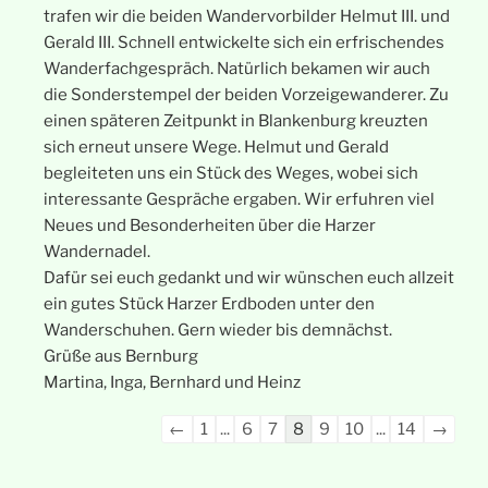
trafen wir die beiden Wandervorbilder Helmut III. und
Gerald III. Schnell entwickelte sich ein erfrischendes
Wanderfachgespräch. Natürlich bekamen wir auch
die Sonderstempel der beiden Vorzeigewanderer. Zu
einen späteren Zeitpunkt in Blankenburg kreuzten
sich erneut unsere Wege. Helmut und Gerald
begleiteten uns ein Stück des Weges, wobei sich
interessante Gespräche ergaben. Wir erfuhren viel
Neues und Besonderheiten über die Harzer
Wandernadel.
Dafür sei euch gedankt und wir wünschen euch allzeit
ein gutes Stück Harzer Erdboden unter den
Wanderschuhen. Gern wieder bis demnächst.
Grüße aus Bernburg
Martina, Inga, Bernhard und Heinz
Navigation
←
1
...
6
7
8
9
10
...
14
→
der
Gästebuchliste