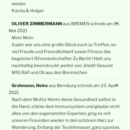
wieder.
Karola & Holger
Diese
...
OLIVER ZIMMERMANN
aus
BREMEN
schrieb am
19.
Meta
ein-/
Mai 2021
Moin Moin
Super war uns eine große Glück euch zu Treffen, so
viel Freude und Freundlichkeit sowie Fitness das
begeistert !Ehrenbotschafter Zu Recht ! Hatt uns
nachhaltig beeindruckt ,weiter soo ,bleibt Gesund
MfG Ralf und Oli aus den Bremischen
Diese
...
Grohmann, Heinz
aus
Bernburg
schrieb am
23. April
Meta
ein-/
2021
Nach dem Motto: Nimm deine Gesundheit selbst in
die Hand, stärke dein Immunsystem und glaube nicht
alles von den sogenannten Experten, ging es mit
unseren Freunden wieder in den schönen Harz zur
Wanderung. Entlang der Teufelsmauer, ganz spontan,