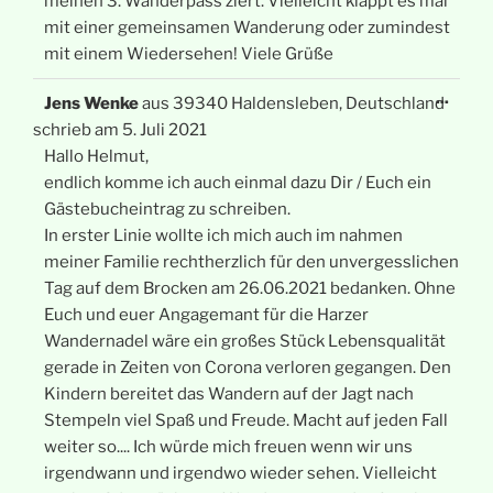
meinen 3. Wanderpass ziert. Vielleicht klappt es mal
mit einer gemeinsamen Wanderung oder zumindest
mit einem Wiedersehen! Viele Grüße
Diese
...
Jens Wenke
aus
39340 Haldensleben, Deutschland
Meta
ein-/
schrieb am
5. Juli 2021
Hallo Helmut,
endlich komme ich auch einmal dazu Dir / Euch ein
Gästebucheintrag zu schreiben.
In erster Linie wollte ich mich auch im nahmen
meiner Familie rechtherzlich für den unvergesslichen
Tag auf dem Brocken am 26.06.2021 bedanken. Ohne
Euch und euer Angagemant für die Harzer
Wandernadel wäre ein großes Stück Lebensqualität
gerade in Zeiten von Corona verloren gegangen. Den
Kindern bereitet das Wandern auf der Jagt nach
Stempeln viel Spaß und Freude. Macht auf jeden Fall
weiter so.... Ich würde mich freuen wenn wir uns
irgendwann und irgendwo wieder sehen. Vielleicht